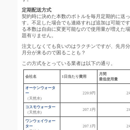
定期配送方式
契約時に決めた本数のボトルを毎月定期的に送
す。不足した場合でも連絡すれば追加は可能で
る本数は自由に変更可能なので使用量が増えた
題有りません。
注文しなくても良いのはラクチンですが、先月
月分が来るので困ることも？
この方式をとっている業者は以下の通り。
月間
会社名
1日当たり費用
最低使用量
オーケンウォータ
ー
220.9円
2
（天然水)
コスモウォーター
207.1円
2
（天然水)
ワンウェイウォー
ター
207.1円
2