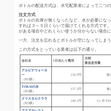
ボトルの配送方式は、水宅配業者によって二つ
注文方式
ボトルの在庫が無くなったなど、水が必要にな
すれば３～５日くらいで届けてくれる方式です
がある場合やどれくらい使うか分からない場合
一方、注文を忘れるとボトルが空になってしま
この方式をとっている業者は以下の通り。
月間
会社名
1日当たり費用
最低使用量
アルピナウォータ
ー
150.5円
無
（RO膜）
TOKAIの水
157.2円
無
（RO膜）
クリスタルクララ
180.1円
3ヶ月で6
（RO膜）
アクアセレクト