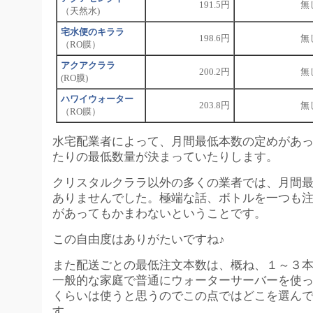
191.5円
無
（天然水)
宅水便のキララ
198.6円
無
（RO膜）
アクアクララ
200.2円
無
(RO膜)
ハワイウォーター
203.8円
無
（RO膜）
水宅配業者によって、月間最低本数の定めがあ
たりの最低数量が決まっていたりします。
クリスタルクララ以外の多くの業者では、月間
ありませんでした。極端な話、ボトルを一つも
があってもかまわないということです。
この自由度はありがたいですね♪
また配送ごとの最低注文本数は、概ね、１～３
一般的な家庭で普通にウォーターサーバーを使
くらいは使うと思うのでこの点ではどこを選ん
す。